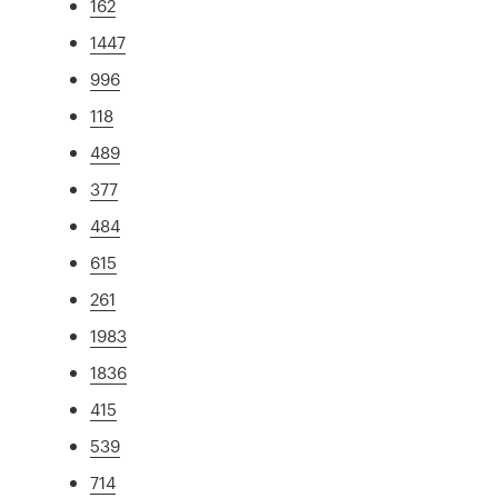
162
1447
996
118
489
377
484
615
261
1983
1836
415
539
714