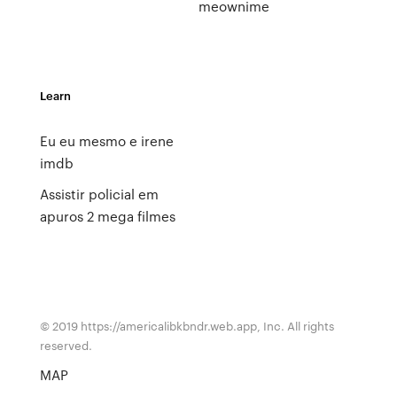
meownime
Learn
Eu eu mesmo e irene
imdb
Assistir policial em
apuros 2 mega filmes
© 2019 https://americalibkbndr.web.app, Inc. All rights
reserved.
MAP