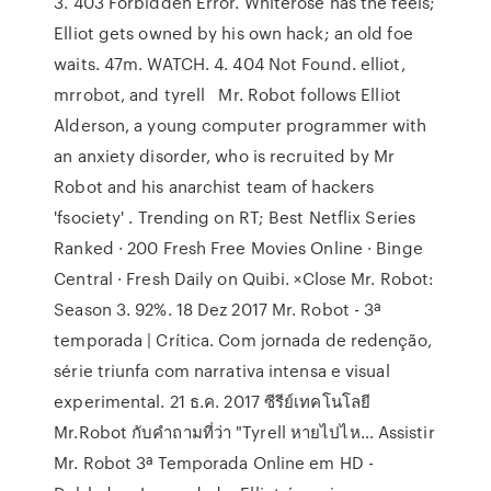
3. 403 Forbidden Error. Whiterose has the feels;
Elliot gets owned by his own hack; an old foe
waits. 47m. WATCH. 4. 404 Not Found. elliot,
mrrobot, and tyrell Mr. Robot follows Elliot
Alderson, a young computer programmer with
an anxiety disorder, who is recruited by Mr
Robot and his anarchist team of hackers
'fsociety' . Trending on RT; Best Netflix Series
Ranked · 200 Fresh Free Movies Online · Binge
Central · Fresh Daily on Quibi. ×Close Mr. Robot:
Season 3. 92%. 18 Dez 2017 Mr. Robot - 3ª
temporada | Crítica. Com jornada de redenção,
série triunfa com narrativa intensa e visual
experimental. 21 ธ.ค. 2017 ซีรีย์เทคโนโลยี
Mr.Robot กับคำถามที่ว่า "Tyrell หายไปไห… Assistir
Mr. Robot 3ª Temporada Online em HD -