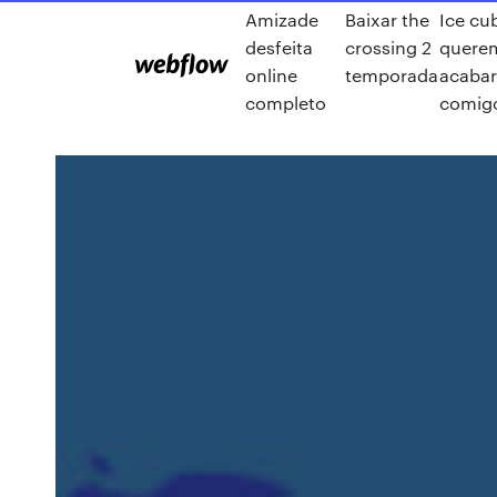
Amizade
Baixar the
Ice cu
desfeita
crossing 2
quere
online
temporada
acaba
completo
comig