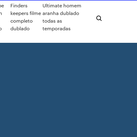
be
Finders
Ultimate homem
m
keepers filme
aranha dublado
r
completo
todas as
o
dublado
temporadas