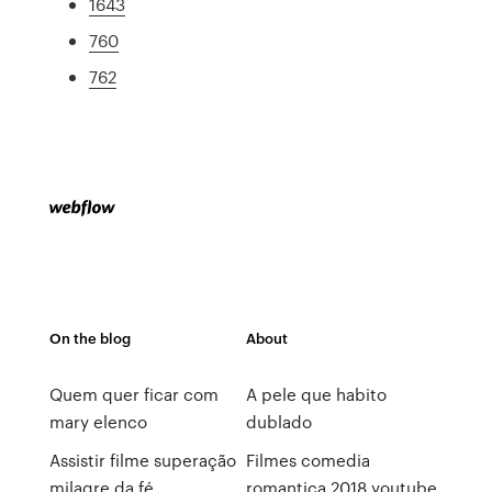
1643
760
762
On the blog
About
Quem quer ficar com
A pele que habito
mary elenco
dublado
Assistir filme superação
Filmes comedia
milagre da fé
romantica 2018 youtube