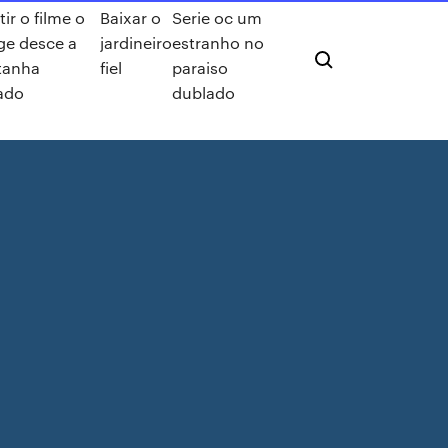
tir o filme o
Baixar o
Serie oc um
e desce a
jardineiro
estranho no
tanha
fiel
paraiso
ado
dublado