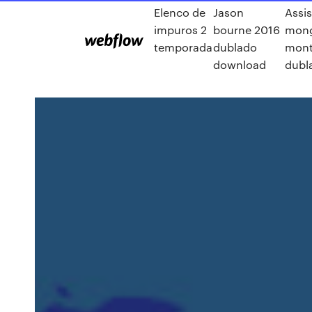
Elenco de
Jason
Assis
impuros 2
bourne 2016
mong
temporada
dublado
mon
download
dubl