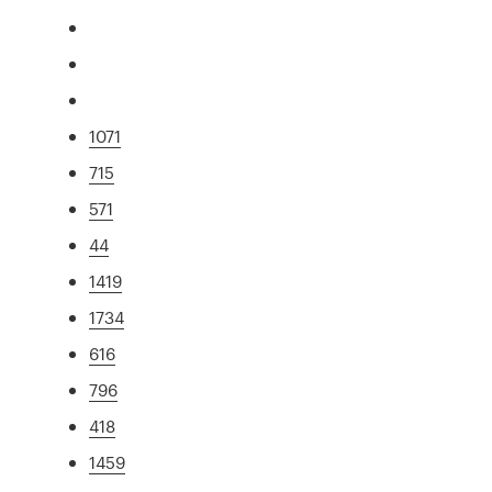
1071
715
571
44
1419
1734
616
796
418
1459