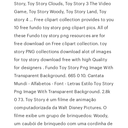
Story, Toy Story Clouds, Toy Story 3 The Video
Game, Toy Story Woody, Toy Story Land, Toy
story 4 … Free clipart collection provides to you
10 free fundo toy story png clipart pics. All of
these Fundo toy story png resources are for
free download on Free clipart collection. toy
story PNG collections download alot of images
for toy story download free with high Quality
for designers . Fundo Toy Story Png Image With
Transparent Background. 665 0 10. Cantata
Mundi - Alfabetos - Font - Letras Estilo Toy Story
Png Image With Transparent Background. 2.8k
0 73. Toy Story é um filme de animação
computadorizada da Walt Disney Pictures. O
filme exibe um grupo de brinquedos: Woody,
um caubói de brinquedo com uma cordinha de