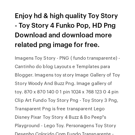
Enjoy hd & high quality Toy Story
- Toy Story 4 Funko Pop, HD Png
Download and download more
related png image for free.
Imagens Toy Story - PNG ( fundo transparente) -
Cantinho do blog Layouts e Templates para
Blogger. Imagens toy story Image Gallery of Toy
Story Woody And Buzz Png. Image gallery of
toy. 870 x 870 140 0 1 pin 1024 x 768 123 0 4 pin
Clip Art Fundo Toy Story Png - Toy Story 3 Png,
Transparent Png is free transparent Lego
Disney Pixar Toy Story 4 Buzz & Bo Peep"s
Playground - Lego Toy. Personagens Toy Story
Desenho Colorido Com Fundo Transparente -