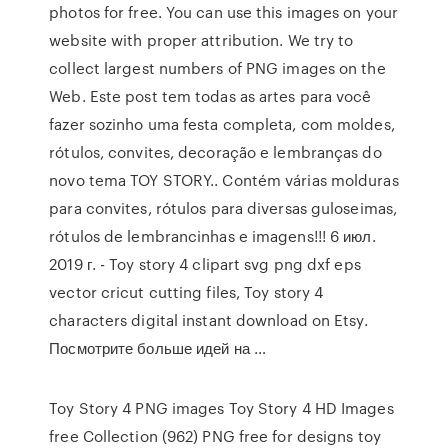
photos for free. You can use this images on your
website with proper attribution. We try to
collect largest numbers of PNG images on the
Web. Este post tem todas as artes para você
fazer sozinho uma festa completa, com moldes,
rótulos, convites, decoração e lembranças do
novo tema TOY STORY.. Contém várias molduras
para convites, rótulos para diversas guloseimas,
rótulos de lembrancinhas e imagens!!! 6 июл.
2019 г. - Toy story 4 clipart svg png dxf eps
vector cricut cutting files, Toy story 4
characters digital instant download on Etsy.
Посмотрите больше идей на …
Toy Story 4 PNG images Toy Story 4 HD Images
free Collection (962) PNG free for designs toy