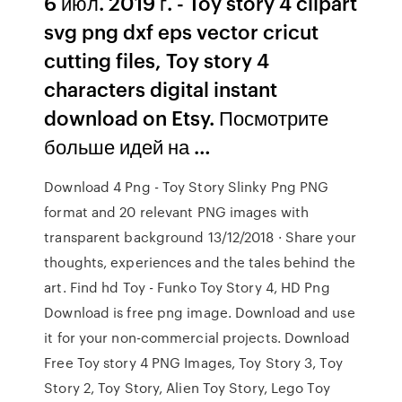
6 июл. 2019 г. - Toy story 4 clipart
svg png dxf eps vector cricut
cutting files, Toy story 4
characters digital instant
download on Etsy. Посмотрите
больше идей на …
Download 4 Png - Toy Story Slinky Png PNG
format and 20 relevant PNG images with
transparent background 13/12/2018 · Share your
thoughts, experiences and the tales behind the
art. Find hd Toy - Funko Toy Story 4, HD Png
Download is free png image. Download and use
it for your non-commercial projects. Download
Free Toy story 4 PNG Images, Toy Story 3, Toy
Story 2, Toy Story, Alien Toy Story, Lego Toy