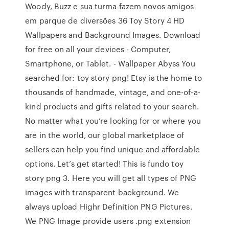
Woody, Buzz e sua turma fazem novos amigos
em parque de diversões 36 Toy Story 4 HD
Wallpapers and Background Images. Download
for free on all your devices - Computer,
Smartphone, or Tablet. - Wallpaper Abyss You
searched for: toy story png! Etsy is the home to
thousands of handmade, vintage, and one-of-a-
kind products and gifts related to your search.
No matter what you’re looking for or where you
are in the world, our global marketplace of
sellers can help you find unique and affordable
options. Let’s get started! This is fundo toy
story png 3. Here you will get all types of PNG
images with transparent background. We
always upload Highr Definition PNG Pictures.
We PNG Image provide users .png extension