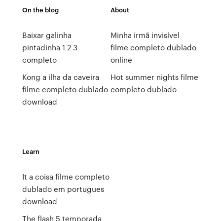
On the blog
About
Baixar galinha
Minha irmã invisível
pintadinha 1 2 3
filme completo dublado
completo
online
Kong a ilha da caveira
Hot summer nights filme
filme completo dublado
completo dublado
download
Learn
It a coisa filme completo
dublado em portugues
download
The flash 5 temporada