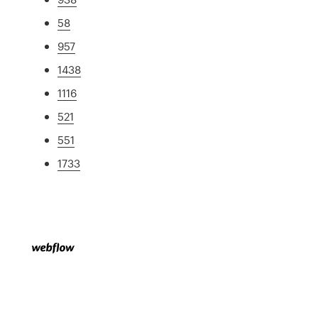
58
957
1438
1116
521
551
1733