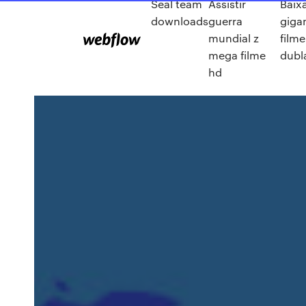
Seal team
Assistir
Baix
downloads
guerra
giga
mundial z
film
mega filme
dubl
hd