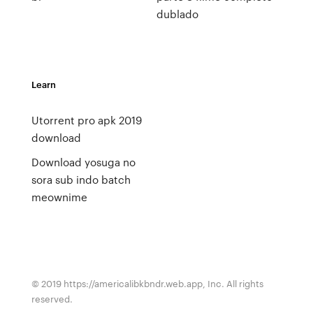
dublado
Learn
Utorrent pro apk 2019
download
Download yosuga no
sora sub indo batch
meownime
© 2019 https://americalibkbndr.web.app, Inc. All rights
reserved.