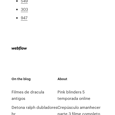
549
303
947
On the blog
About
Filmes de dracula
Pink blinders 5
antigos
temporada online
Detona ralph dubladores
Crepúsculo amanhecer
br
parte 3 filme completo