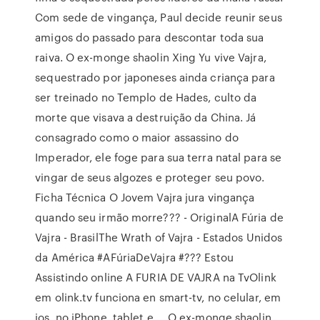
Com sede de vingança, Paul decide reunir seus
amigos do passado para descontar toda sua
raiva. O ex-monge shaolin Xing Yu vive Vajra,
sequestrado por japoneses ainda criança para
ser treinado no Templo de Hades, culto da
morte que visava a destruição da China. Já
consagrado como o maior assassino do
Imperador, ele foge para sua terra natal para se
vingar de seus algozes e proteger seu povo.
Ficha Técnica O Jovem Vajra jura vingança
quando seu irmão morre??? - OriginalA Fúria de
Vajra - BrasilThe Wrath of Vajra - Estados Unidos
da América #AFúriaDeVajra #??? Estou
Assistindo online A FURIA DE VAJRA na TvOlink
em olink.tv funciona en smart-tv, no celular, em
ios, no iPhone, tablet e … O ex-monge shaolin