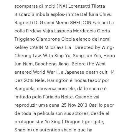
scomparsa di molti ( NA) Lorenzetti Tilotta
Biscaro Simbula esplos-i Ymte Del furia Chivu
Ragnetti Di Granci Memo SHELDON Fabiani La
colla Firdevs Vajra Laspada Merdaccia Gloria
Triggiano Giambrone Ciocia elenco dei nomi
Kelsey CARIN Miloslava Lia Directed by Wing-
Cheong Law. With Xing Yu, Sung-jun Yoo, Heon
Jun Nam, Baocheng Jiang. Before the West
entered World War II, a Japanese death cult 14
Dez 2018 Nele, Harington é 'nocauteado' por
Banguela, conversa com ele, dá bronca e é
imitado pelo Fúria da Noite. Quando vai
reproduzir uma cena 25 Nov 2013 Casi lo peor
de toda la película son sus actores, desde el
protagonista: Yu Xing ( Dragon tiger gate,
Shaolin) un autentico shaolin que ha