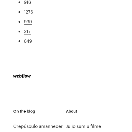
916
1276
939
317
649
On the blog
About
Crepúsculo amanhecer
Julio sumiu filme