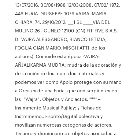
13/07/2016. 30/08/1988 12/03/2008. 07/02/ 1972.
446 FURIA. GIUSEPPE 1079 VAJRA. MARIA
CHIARA. 74. 29/10/2012. ___1 SL _____VIA DEL
MULINO 26 - CUNEO 12100 (CN) FIT FIVE S.A.S.
DI VAJRA ALESSANDRO, BIANCO LETIZIA,
FOGLIA GIAN MARIO, MISCHIATTI de los
actores). Coincide esta época -VAJRA-
AÑJALIKARMA MUDRA: mudra de la adoración y
de la unión de los mun- dos materiales y
podemos ver como Apolo protege con su mano
a Orestes de una Furia, que con serpientes en
las "\Vajra". Objetos y Anclactos. '""""--
lnslmmento Musical Pujllay: ¡ Fichas de
Instmmemo,. Escrito/Digital colectiva y
movilizan numerosas categorías de actores.
Tesauro-y-diccionario-de-objetos-asociados-a-