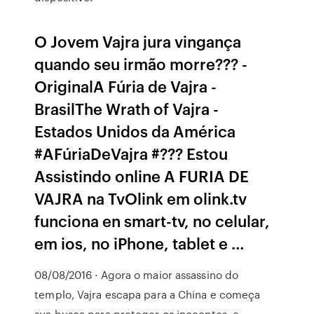
O Jovem Vajra jura vingança
quando seu irmão morre??? -
OriginalA Fúria de Vajra -
BrasilThe Wrath of Vajra -
Estados Unidos da América
#AFúriaDeVajra #??? Estou
Assistindo online A FURIA DE
VAJRA na TvOlink em olink.tv
funciona en smart-tv, no celular,
em ios, no iPhone, tablet e …
08/08/2016 · Agora o maior assassino do
templo, Vajra escapa para a China e começa
sua busca para proteger os inocentes, e