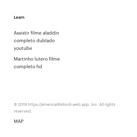
Learn
Assistir filme aladdin
completo dublado
youtube
Martinho lutero filme
completo hd
© 2019 https://americalibkbndr.web.app, Inc. All rights
reserved.
MAP