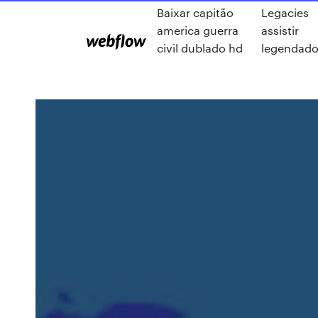
Baixar capitão
Legacies
america guerra
assistir
civil dublado hd
legendad