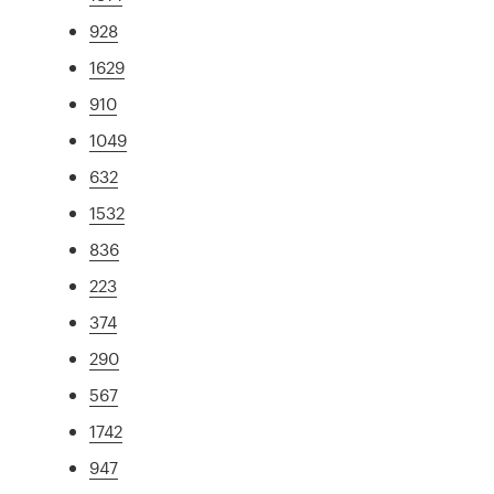
928
1629
910
1049
632
1532
836
223
374
290
567
1742
947