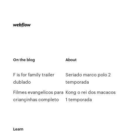
On the blog
About
F is for family trailer
Seriado marco polo 2
dublado
temporada
Filmes evangelicos para
Kong o rei dos macacos
criançinhas completo
1 temporada
Learn