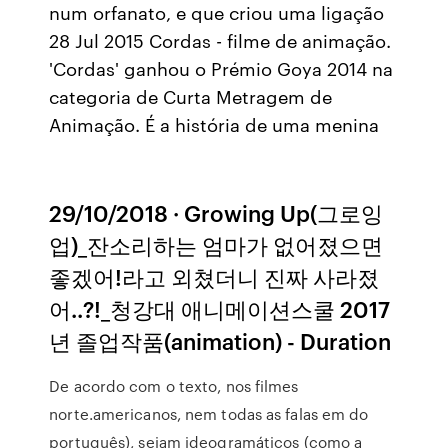
num orfanato, e que criou uma ligação
28 Jul 2015 Cordas - filme de animação.
'Cordas' ganhou o Prémio Goya 2014 na
categoria de Curta Metragem de
Animação. É a história de uma menina
29/10/2018 · Growing Up(그로잉
업)_잔소리하는 엄마가 없어졌으면
좋겠어!라고 외쳤더니 진짜 사라졌
어..?!_청강대 애니메이션스쿨 2017
년 졸업작품(animation) - Duration
De acordo com o texto, nos filmes
norte.americanos, nem todas as falas em do
português), sejam ideogramáticos (como a