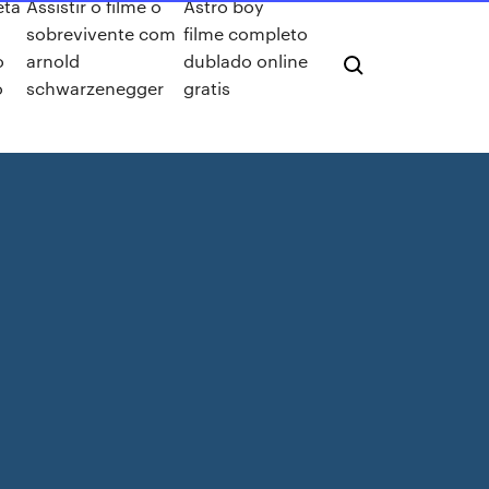
eta
Assistir o filme o
Astro boy
sobrevivente com
filme completo
o
arnold
dublado online
o
schwarzenegger
gratis