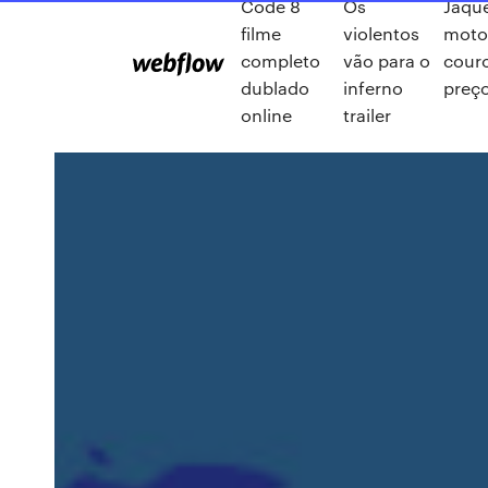
Code 8
Os
Jaqu
filme
violentos
moto
completo
vão para o
cour
dublado
inferno
preç
online
trailer