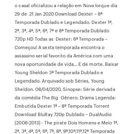
o casal oficializou a relação em Nova Iorque dia
29 de 21 Jan 2020 Download Dexter – 8ª
Temporada Dublado e Legendado. Dexter 1ª,
2ª, 3ª, 4ª, 5ª, 6ª, 7ª e 8ª Temporada Dublado
720p HD Todas as Dexter: 6ª Temporada –
Começou! A sexta temporada encontra o
assassino serial favorito da América com uma
nova oportunidade de vida… E de morte. Baixar
Young Sheldon 3ª Temporada Dublado e
Legendado. Arquivado sob Séries, Young
Sheldon. 08/04/2020. Sinopse: Série derivada
da comédia The Big Gênero: Drama Legenda:
Embutida Dexter 1ª – 8ª Temporada Torrent
Download BluRay 720p Dublado – DualAudio
(2006-2013) · The pirate Dois Homens e Meio 1ª,
2ª, 3ª, 4ª, 5ª, 6ª, 7ª, 8ª, 9ª,10ª,11ª,12ª Temporada