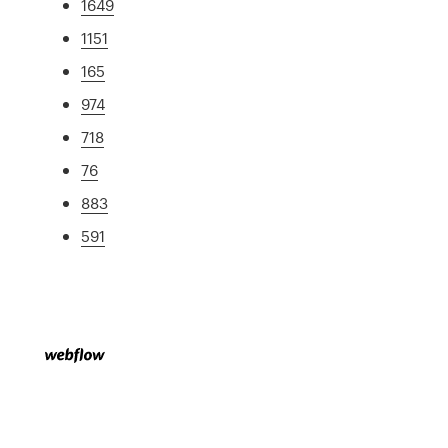
1649
1151
165
974
718
76
883
591