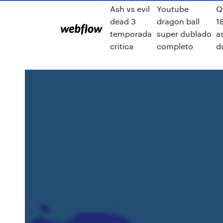
Ash vs evil
Youtube
Q
dead 3
dragon ball
1
temporada
super dublado
as
critica
completo
d