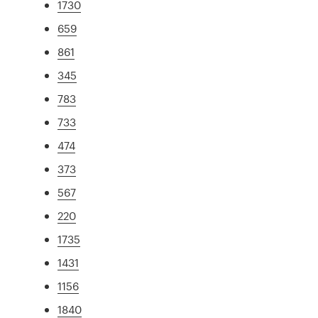
1730
659
861
345
783
733
474
373
567
220
1735
1431
1156
1840