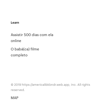
Learn
Assistir 500 dias com ela
online
O babá(ca) filme
completo
© 2019 https://americalibkbndr.web.app, Inc. All rights
reserved.
MAP