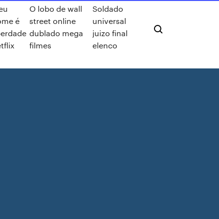
eu
O lobo de wall
Soldado
ome é
street online
universal
berdade
dublado mega
juizo final
tflix
filmes
elenco