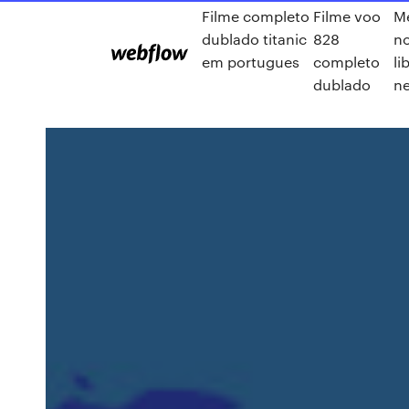
Filme completo
Filme voo
M
dublado titanic
828
n
em portugues
completo
li
dublado
ne