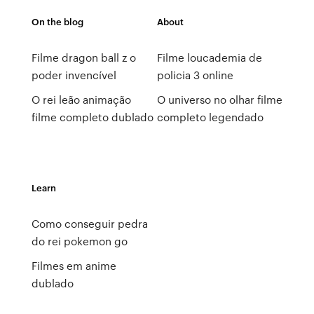
On the blog
About
Filme dragon ball z o
Filme loucademia de
poder invencível
policia 3 online
O rei leão animação
O universo no olhar filme
filme completo dublado
completo legendado
Learn
Como conseguir pedra
do rei pokemon go
Filmes em anime
dublado