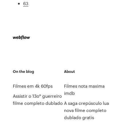
63
On the blog
About
Filmes em 4k 60fps
Filmes nota maxima
imdb
Assistir o 13o° guerreiro
filme completo dublado
A saga crepúsculo lua
nova filme completo
dublado gratis