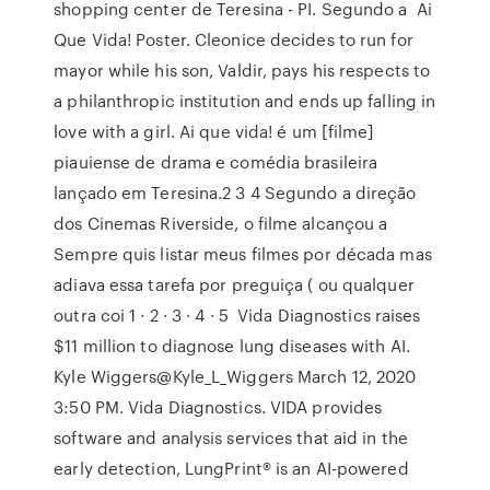
shopping center de Teresina - PI. Segundo a Ai
Que Vida! Poster. Cleonice decides to run for
mayor while his son, Valdir, pays his respects to
a philanthropic institution and ends up falling in
love with a girl. Ai que vida! é um [filme]
piauiense de drama e comédia brasileira
lançado em Teresina.2 3 4 Segundo a direção
dos Cinemas Riverside, o filme alcançou a
Sempre quis listar meus filmes por década mas
adiava essa tarefa por preguiça ( ou qualquer
outra coi 1 · 2 · 3 · 4 · 5 Vida Diagnostics raises
$11 million to diagnose lung diseases with AI.
Kyle Wiggers@Kyle_L_Wiggers March 12, 2020
3:50 PM. Vida Diagnostics. VIDA provides
software and analysis services that aid in the
early detection, LungPrint® is an AI-powered